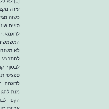
[1] לא כל כלי
עזרה מקצו
כשזה מגיע
סוגים שונ
לדוגמא, י
המשמשים ב
לא משנה א
להתבצע בה
לבסוף, קו
ספציפיות.
לדוגמה, ב
מנת להגן 
הקפד לבדו
אביזרי כיו