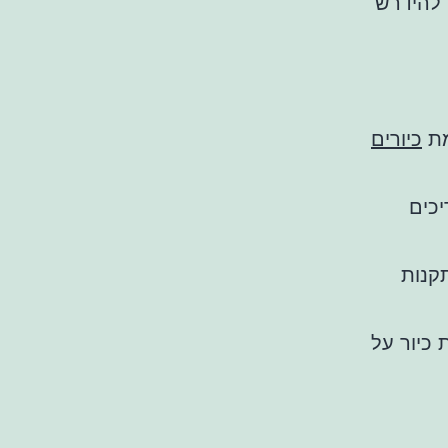
 להידרש
מת
כיורים
יכים
קנות
 כיור על