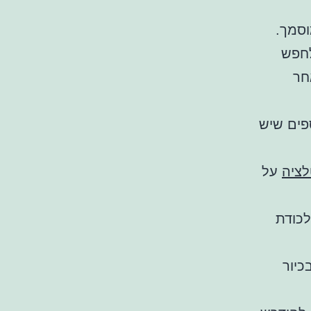
וסמך.
לחפש
חר
פים שיש
לציה
על
קנת מלכודת
כיור