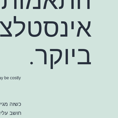
אינסטלצי
ביוקר.
 be costly.
כשזה מגיע
חושב עליו