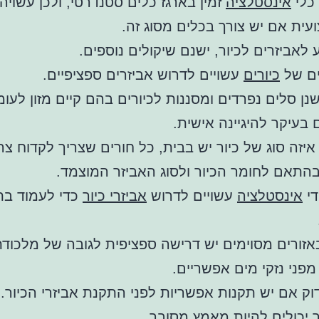
אינסטלציה
זמין בארגז כלים סטנדרטי, ולכן עשויה
עית אם יש צורך בכלים מסוג זה.
 לאביזרים לכיור, ישנם שיקולים נוספים.
ים של
כיורים
עשויים לדרוש אביזרים ספציפיים.
שנן סלים נפרדים ומסננות לכיורים בהם קיים מזון לעו
עיקר להיגיינה אישית.
יזה סוג של כיור יש בבית, כל חורים שצריך לקדוח צר
תאם לחומר הכיור ולסוג האביזר המוצמד.
די
אינסטלציה
עשויים לדרוש
אביזרי כיור
כדי לעמוד בת
אזורים מסוימים יש דרישה ספציפית לגובה של מלכודת
מפני נזקי מים אפשריים.
ק אם יש תקנות אפשריות לפני התקנת אביזרי הכיור.
ר
יכולים להיות מאמץ מסובך.