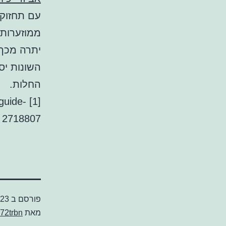
עם תחזוקה
ממוזערות.
יתרה מכך,
השונות יס
החלות.
-guide-
2718807
פורסם ב
023
מאת
72trbn