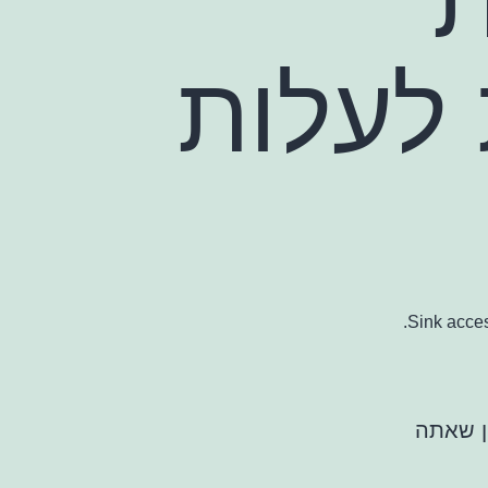
 לעלות
Sink acces
ן שאתה