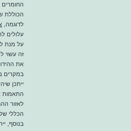
החומרים ה
הכוללת של
לדוגמה,
א
עלולים לה
על מנת למ
זה עשוי ל
את ההידוק
במקרים בה
ייתכן שיה
התאמות אל
לאזור ההת
הכללי של 
בנוסף, יית