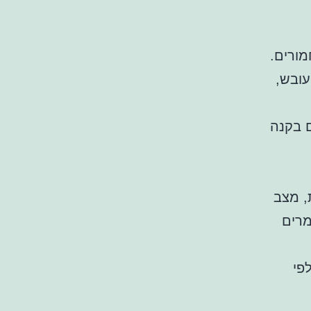
מורים.
עובש,
 בקנה
, מצב
מרים
פי