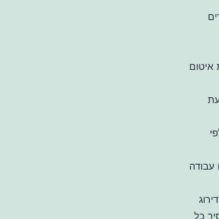
ים
 איטום
עת
פי
 עבודה
ירוג
ר כל