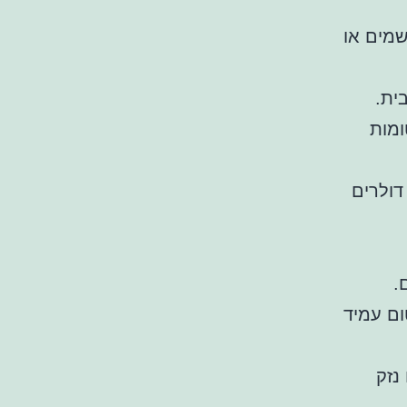
שמים או
ית.
ומות
דולרים
.
ום עמיד
נזק