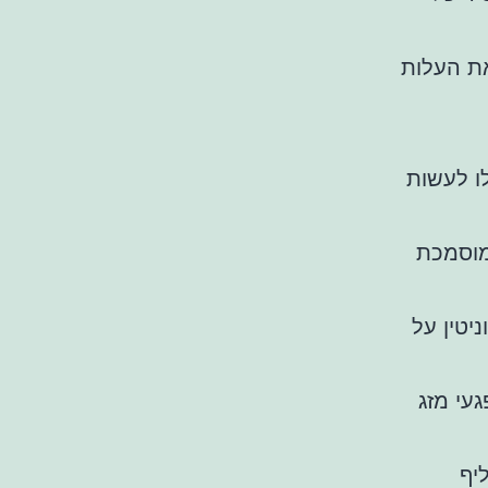
את העלות
ו לעשות
מוסמכת
יטין על
עי מזג
יף