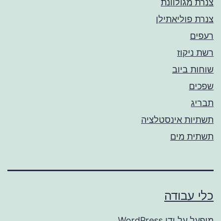
צנרת מגולוונת
צנרת פוליאתילן
רעפים
רשת ניקוז
שוחות ביוב
שפכים
תבריג
תשתיות אינסטלציה
תשתית מים
כלי עבודה
מופעל על ידי
WordPress
.