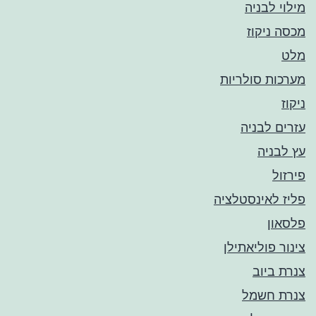
מילוי לבניה
מכסה ניקוז
מלט
מערכות סולריות
ניקוז
עזרים לבניה
עץ לבניה
פירזול
פליז לאינסטלציה
פלסאון
צינור פוליאתילן
צנרת ביוב
צנרת חשמל