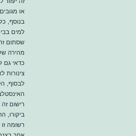
זה יעזור 
או מגובים
בנוסף, כל
למים בבי
שסתום זה 
מהירה של
כדאי גם ל
צינורות ל
לבסוף, הק
האינסטלצ
רישום זה 
ביקורו, ה
רשומה זו 
אחר בצנר