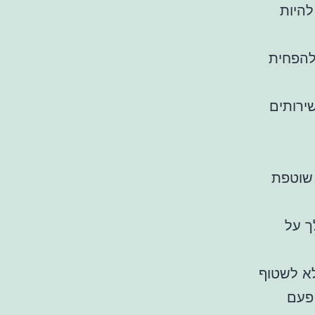
להיות
להפחית
ירותים
 שוטפת
ך על
לא לשטוף
 פעם