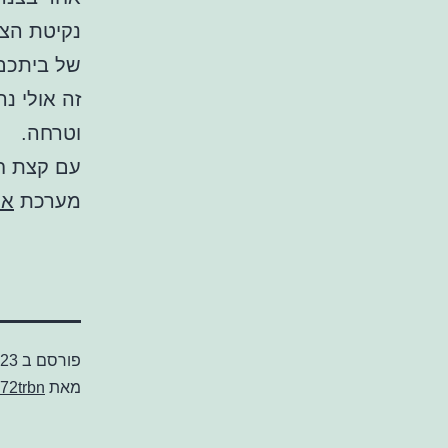
נקיטת הצ
של ביתכם 
זה אולי נ
וטרחה.
עם קצת חר
מערכת
אי
פורסם ב
023
מאת
72trbn