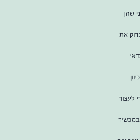
י שהן
דוק את
דאי
וון
 לעצור
במכשיר