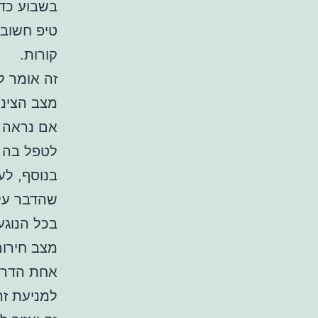
בשבוע כדי
טיפ חשוב 
קורות.
זה אומר ל
מצב הצינו
אם נראה ש
לטפל בה מ
בנוסף, לע
שהדבר עלו
בכל הנוגע
מצב חירום
אחת הדרכ
למניעת זר