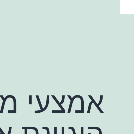
ילוג
תוכן
אמצעי מנ
היגיינת א