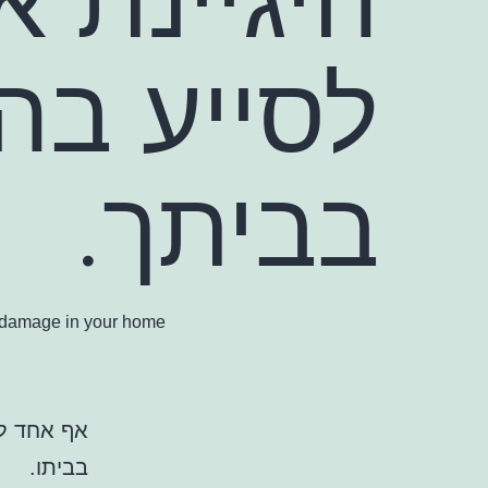
לסייע בה
בביתך.
damage in your home.
אף אחד ל
בביתו.