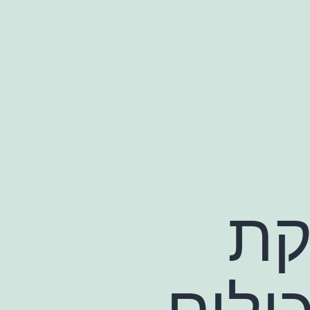
קת
ולים