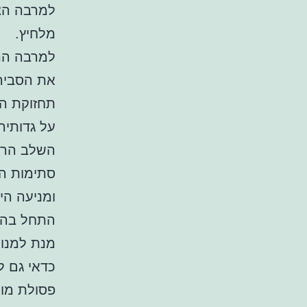
למרבה הצע
מלחיץ.
למרבה המז
את הסביר
תחזוקת הי
על גדותיה
השלב הראש
סתימות הן
ומניעה הי
התחל בהצ
מנת למנוע
כדאי גם ל
פסולת מוצ