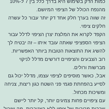
כמות הדק בשימוש היא בדרך כלל בין 7 ל-10%
מהנפח הכולל של הציפוי המיושם.
זה שווה בערך חלק אחד דק יותר עבור כל עשרה
חלקים ציפוי.
הקפד לקרוא את המלצת יצרן הציפוי לדלל עבור
הציפוי הספציפי שאתה עובד איתו – זה יבטיח לך
להשיג את התוצאות הטובות ביותר האפשריות.
רוב הצבעים והציפויים דורשים מדלל לניקוי
מברשות ורולים.
אבל, כאשר מוסיפים לציפוי עצמו, מדלל יכול גם
לסייע בהפחתת פגמי פני השטח כגון ריצות, צניחה
ומשיכות מכחול.
עם ציפויים פחות צמיגים יותר, קל יותר ליישם
שכבות מרובות של ציפוי ללא הצטברות, מה שיכול