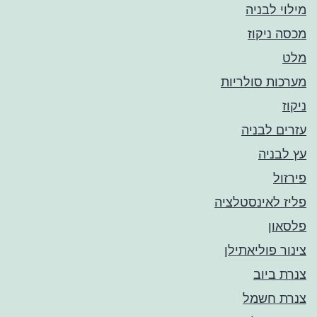
מילוי לבניה
מכסה ניקוז
מלט
מערכות סולריות
ניקוז
עזרים לבניה
עץ לבניה
פירזול
פליז לאינסטלציה
פלסאון
צינור פוליאתילן
צנרת ביוב
צנרת חשמל