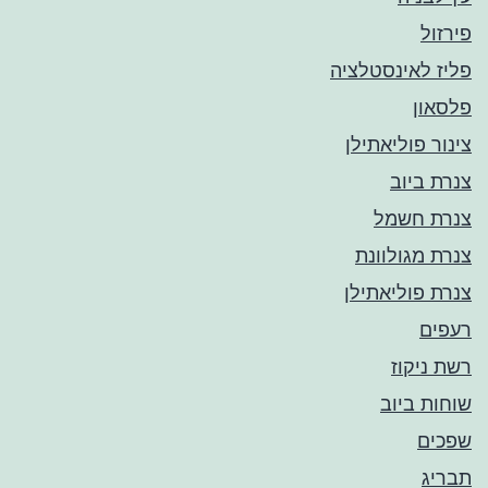
פירזול
פליז לאינסטלציה
פלסאון
צינור פוליאתילן
צנרת ביוב
צנרת חשמל
צנרת מגולוונת
צנרת פוליאתילן
רעפים
רשת ניקוז
שוחות ביוב
שפכים
תבריג