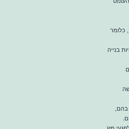
העומס
 כלומר
ות בנייה
ם
שה
 בהם,
ם.
פגעי מזג