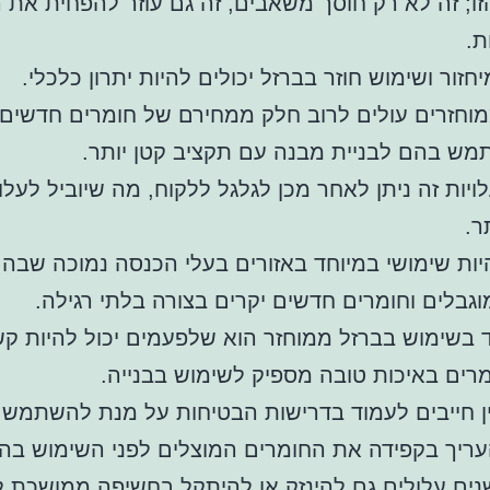
ו; זה לא רק חוסך משאבים, זה גם עוזר להפחית את 
ת.
חזור ושימוש חוזר בברזל יכולים להיות יתרון כלכלי.
וחזרים עולים לרוב חלק ממחירם של חומרים חדשים,
מש בהם לבניית מבנה עם תקציב קטן יותר.
ויות זה ניתן לאחר מכן לגלגל ללקוח, מה שיוביל לעלוי
ר.
היות שימושי במיוחד באזורים בעלי הכנסה נמוכה שבה
גבלים וחומרים חדשים יקרים בצורה בלתי רגילה.
בשימוש בברזל ממוחזר הוא שלפעמים יכול להיות ק
רים באיכות טובה מספיק לשימוש בבנייה.
ין חייבים לעמוד בדרישות הבטיחות על מנת להשתמש
עריך בקפידה את החומרים המוצלים לפני השימוש בה
נים עלולים גם להינזק או להיתקל בחשיפה ממושכת ל