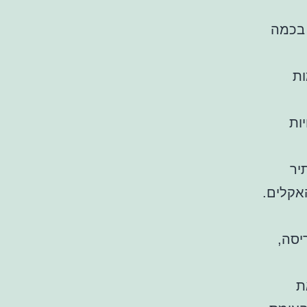
 בכמה
ות
יות
יר
אקלים.
יסה,
ת