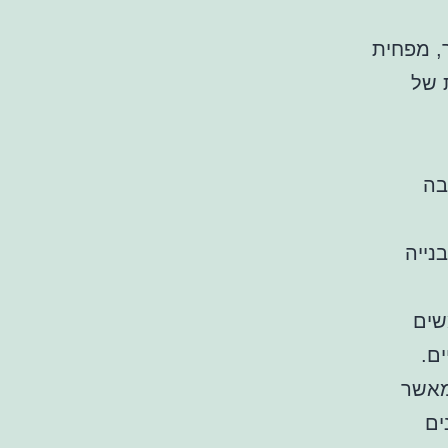
ר, מפחית
 של
בה
נייה
שים
ים.
מאשר
ים