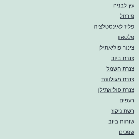
עץ לבניה
פירזול
פליז לאינסטלציה
פלסאון
צינור פוליאתילן
צנרת ביוב
צנרת חשמל
צנרת מגולוונת
צנרת פוליאתילן
רעפים
רשת ניקוז
שוחות ביוב
שפכים