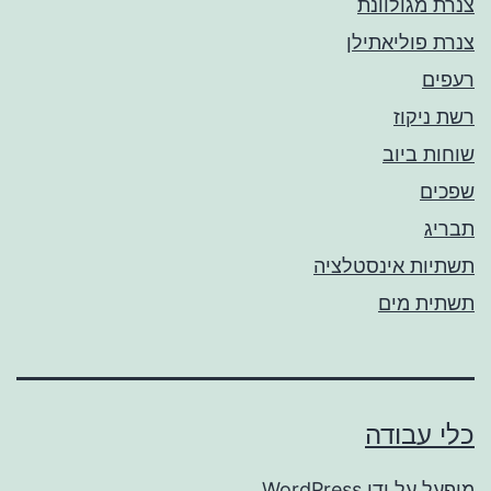
צנרת מגולוונת
צנרת פוליאתילן
רעפים
רשת ניקוז
שוחות ביוב
שפכים
תבריג
תשתיות אינסטלציה
תשתית מים
כלי עבודה
מופעל על ידי
WordPress
.