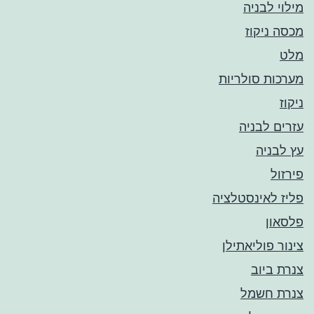
מילוי לבניה
מכסה ניקוז
מלט
מערכות סולריות
ניקוז
עזרים לבניה
עץ לבניה
פירזול
פליז לאינסטלציה
פלסאון
צינור פוליאתילן
צנרת ביוב
צנרת חשמל