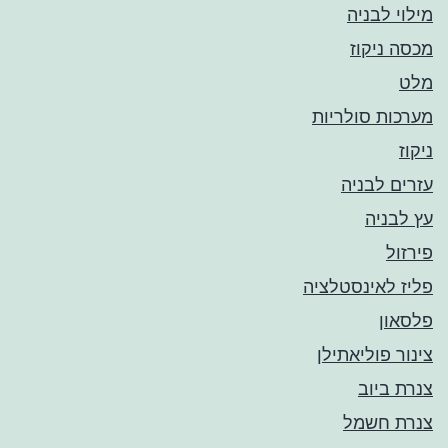
מילוי לבניה
מכסה ניקוז
מלט
מערכות סולריות
ניקוז
עזרים לבניה
עץ לבניה
פירזול
פליז לאינסטלציה
פלסאון
צינור פוליאתילן
צנרת ביוב
צנרת חשמל