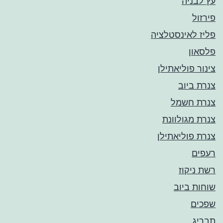
עץ לבניה
פירזול
פליז לאינסטלציה
פלסאון
צינור פוליאתילן
צנרת ביוב
צנרת חשמל
צנרת מגולוונת
צנרת פוליאתילן
רעפים
רשת ניקוז
שוחות ביוב
שפכים
תבריג