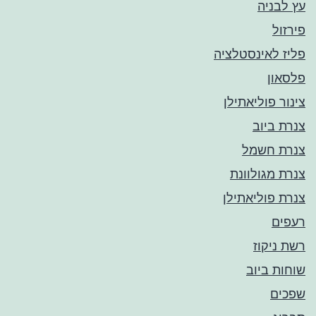
עץ לבניה
פירזול
פליז לאינסטלציה
פלסאון
צינור פוליאתילן
צנרת ביוב
צנרת חשמל
צנרת מגולוונת
צנרת פוליאתילן
רעפים
רשת ניקוז
שוחות ביוב
שפכים