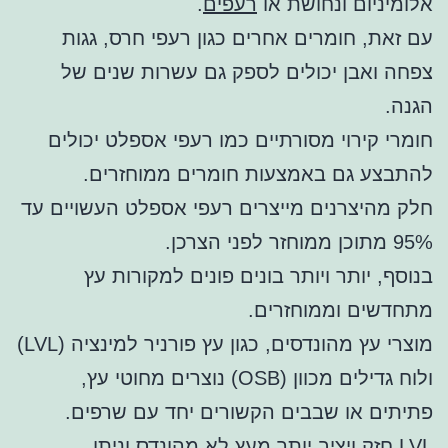
אלומיניום ונחושת או
רעפים
.
עם זאת, חומרים אחרים כגון רעפי חרס, גגות
צפחה ואבן יכולים לספק גם עשרות שנים של
הגנה.
חומרי קירוי מסורתיים כמו רעפי אספלט יכולים
להתבצע גם באמצעות חומרים ממוחזרים.
חלק מהיצרנים מייצרים רעפי אספלט העשויים עד
95% מתוכן ממוחזר לפני הצרכן.
בנוסף, יותר ויותר בונים פונים למקורות עץ
מתחדשים וממוחזרים.
מוצרי עץ מהונדסים, כגון עץ פורניר למינציה (LVL)
ולוח גדילים מכוון (OSB) נוצרים מחוטי עץ,
פתיתים או שבבים הקשורים יחד עם שרפים.
LVL חזק ויציב יותר מעץ לא מהונדס וניתן