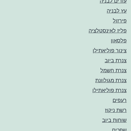
עזרים לבניה
עץ לבניה
פירזול
פליז לאינסטלציה
פלסאון
צינור פוליאתילן
צנרת ביוב
צנרת חשמל
צנרת מגולוונת
צנרת פוליאתילן
רעפים
רשת ניקוז
שוחות ביוב
שפכים