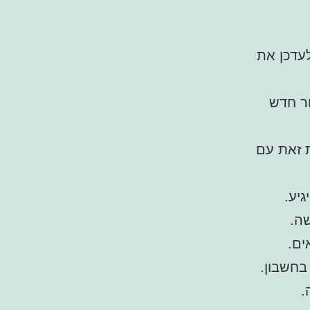
עדכן את
ור חדש
 זאת עם
יע.
שה.
ים.
בחשבון.
.