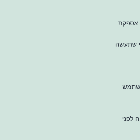
י אספקת
י שתעשה
השתמש
ה לפני