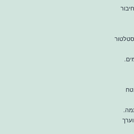
יבור
סטלטור
ים.
טח
מה.
וערך