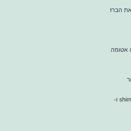
את הברז
ה אטומה
ר
לפני שתעשה זאת, וודא שיש משטח ישר לכיור ושיש לך את ה-shims ו-