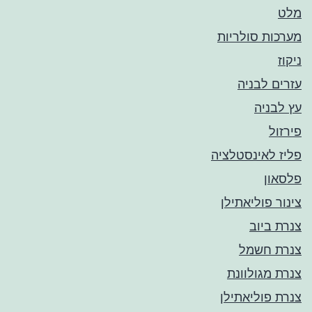
מלט
מערכות סולריות
ניקוז
עזרים לבניה
עץ לבניה
פירזול
פליז לאינסטלציה
פלסאון
צינור פוליאתילן
צנרת ביוב
צנרת חשמל
צנרת מגולוונת
צנרת פוליאתילן