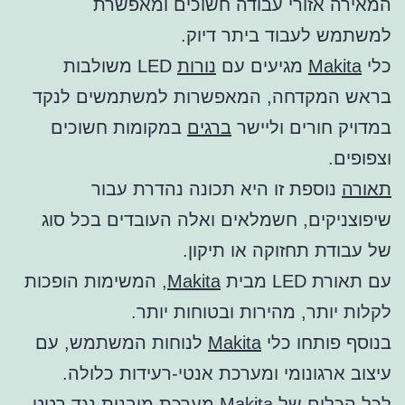
המאירה אזורי עבודה חשוכים ומאפשרת
למשתמש לעבוד ביתר דיוק.
כלי
Makita
מגיעים עם
נורות
LED משולבות
בראש המקדחה, המאפשרות למשתמשים לנקד
במדויק חורים וליישר
ברגים
במקומות חשוכים
וצפופים.
תאורה
נוספת זו היא תכונה נהדרת עבור
שיפוצניקים, חשמלאים ואלה העובדים בכל סוג
של עבודת תחזוקה או תיקון.
עם תאורת LED מבית
Makita
, המשימות הופכות
לקלות יותר, מהירות ובטוחות יותר.
בנוסף פותחו כלי
Makita
לנוחות המשתמש, עם
עיצוב ארגונומי ומערכת אנטי-רעידות כלולה.
לכל הכלים של
Makita
מערכת מובנית נגד רטט