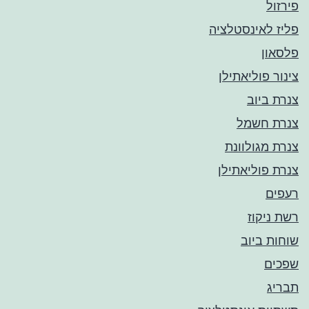
פירזול
פליז לאינסטלציה
פלסאון
צינור פוליאתילן
צנרת ביוב
צנרת חשמל
צנרת מגולוונת
צנרת פוליאתילן
רעפים
רשת ניקוז
שוחות ביוב
שפכים
תבריג