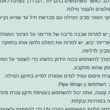
מלט, כאשר משתמשים בהם יחד, הם דרך מצוינת לאטו
ולוונים ולעצור נזילות.
וי האזור סביב הנזילה עם מברשת תיל עד שהיא נקיי
יש למרוח שכבה נדיבה של פריימר על הצינור המגולוון
יימר יבש, יש למרוח את המלט ולחצו אותו בחוזקה ל
ביב לדליפה.
צטרך להשתמש בכוח הידוק כלשהו כדי לשמור על המל
זמן שהוא מתקבע.
וצרת איטום עמיד למים ואמורה לסייע בתיקון הנזילה.
 קטנה, אתה יכול להשתמש בעטיפת תיקון צנרת מיוח
 במהירות ובקלות.
זהו פתרון דמוי קלטת המשתמש בקרני UV כדי להתמצק 