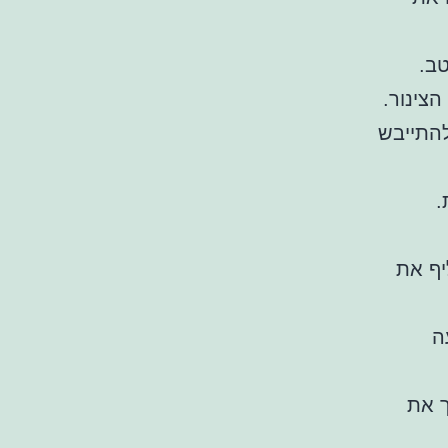
טב.
צינור.
 לו להתייבש
.
יף את
ה
ך את