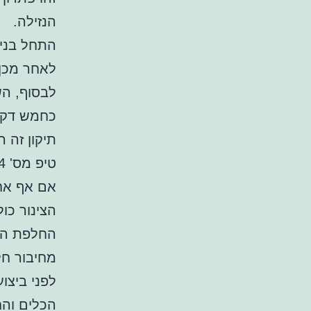
הנזילה.
התחל בניק
לאחר מכן,
כחמש דקו
תיקון זה 
טיפ מס' 4: החלף את הצינור.
אם אף אחת
הצינור כולו
החלפת הצי
מחיבור חל
לפני ביצו
הכלים והח