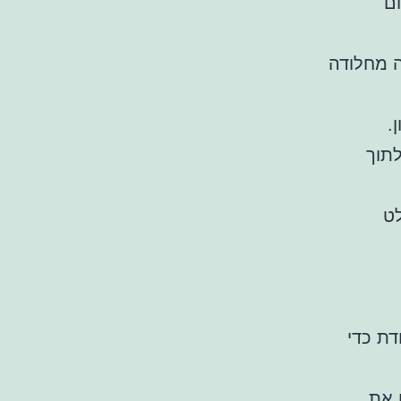
ם
ה מחלודה
.
תוך
ט
דת כדי
ולאטום את