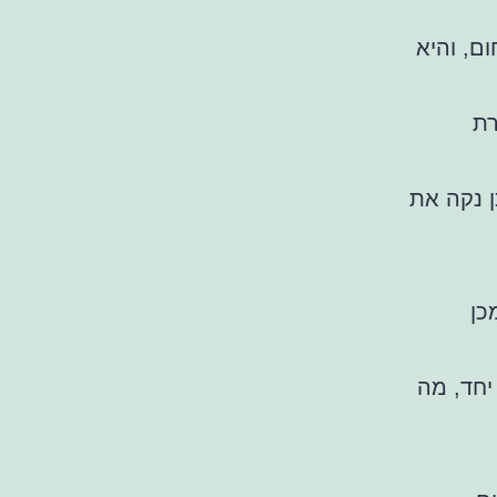
ם, והיא
רת
ן נקה את
כן
יחד, מה