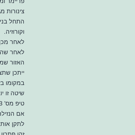
פריימר ו
צינורות מג
התחל בניק
וקורוזיה.
לאחר מכן 
לאחר שהפר
האזור שמס
ייתכן שת
במקומו ב
שיטה זו י
טיפ מס' 3: השתמשו ב-Pipe Wrap.
אם הנזילה
לתקן אותה