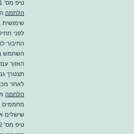
טיפ מס' 1: השתמש בהלחמה.
הלחמה
הי
שימושית במ
לפני תחיל
החיבור לא
השתמש במב
האזור עם 
תצטרך ג
לאחר מכן,
הלחמה
מע
מחממים את
שישלים את
טיפ מס' 2: השתמשו בפריימר ובצמנט.