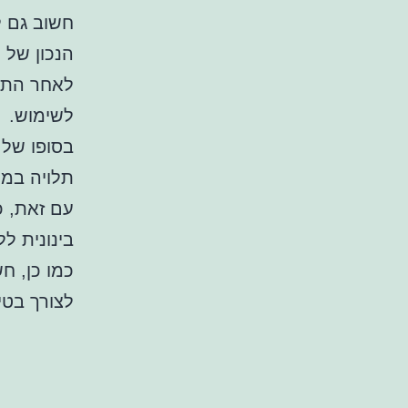
חשוב גם ל
הנכון של ה
לאחר התקנ
לשימוש.
בסופו של 
תלויה במק
עם זאת, כ
בינונית ל
כמו כן, חש
לצורך בטי