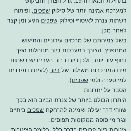
בתחילת המאה ה-19, גדל הצורך והביקוש
למערכת אמינה יותר של סילוק
שפכים
, ופיתוח
רשתות צנרת לאיסוף וסילוק
שפכים
הגיע זמן קצר
לאחר מכן.
בשל צמיחתם של מרכזים עירוניים והתיעוש
המתפרץ, הצורך במערכות
ביוב
מנוהלות הפך
דחוף עוד יותר, ולכן כיום ברוב הערים יש רשתות
מים המורכבות משילוב של
ביוב
(לעיתים נפרדים
למי סערה ולמי
שפכים
).
הסבר על יתרונות
היתרון הבולט ביותר של צנרת הביוב הוא בכך
שזוהי דרך יעילה ואמינה להרחקת
שפכים
ביתיים
ונגר מי סופה ממקומות תפוסים.
צינורות
ביוב
קבורים בדרך כלל, כלומר הצינורות