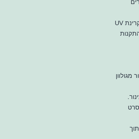
ים
בנוסף, הציפוי החיצוני שלו הופך אותו לעמיד יותר בפני קורוזיה, קרינת UV
התקנות
 מגולוון
ור.
סרט
תוך