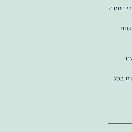
בי הזמנה
קנות
מעמד עד 30 שנה עם
נת
בכל