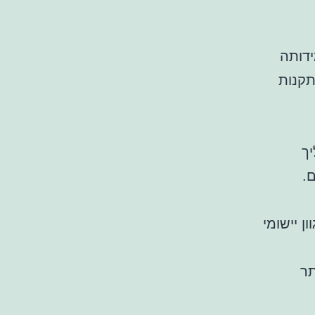
דותה
תקנות
ך
ם.
 יישומי
תר