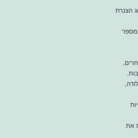
ג הצנרת
במספר
חרים,
ות.
ודה,
ות
ת את