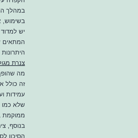
הקפדה על 
במהלך הה
בשימוש, א
יש למדוד 
המתאים של
היתרונות ש
צנרת מגול
מה שהופך
זה כולל א
עמידות וע
שלא כמו 
ממוקמת בק
בנוסף, צינ
הסיכון לס