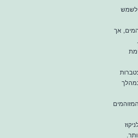
 לשמש
מים, אך
ימת
צטברות
במהלך
המזוהמים
יקוז
ותר.