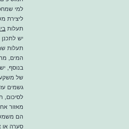
למי שמחפש
ליצירת מש
תעלות
ביו
יש לתכנן 
תעלות שהו
המים, מה ש
בנוסף, יש
של משקעי
גשמים עזי
לסיכום, 
מאזור אח
הם משמשים
סערה או צ