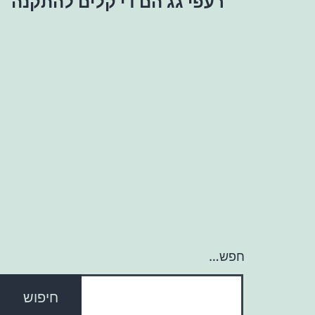
רעפי גג הם די קלים להתקנה
חפש…