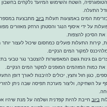
טופוגרפיה, השטח והשימוש המיועד נלקחים בחשבון 
ודל התעלה.
זרימת המים באמצעות תעלות
ביוב
מתבצעת במספר ד
עלות על ידי איסוף הנגר והסטתן הרחק מאזורים מפות
את הסיכון להצפות.
, קירות התעלות פועלים כמחסום שיכול לעצור יותר 
להיכנס למקור המים הנקיים.
צרים גם גינות גשם המאפשרות להצטבר נגר טבעי בת
את כמות המזהמים המופנים למקור המים הנקיים.
פים, כגון חול וחצץ, יכולים להיבנות לאורך דופן התעל
ף על השחיקה, וליצור מערכת תפיסה שבה ניתן להזר
חה.
לות
ביוב
חייבת להיות קפדנית ושלמה על מנת שיהיו אפ