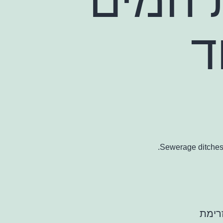
ד
Sewerage ditches o
רימת