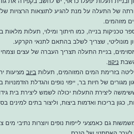
ן ובניית תעלות יפעלו כראוי, יש לחשב בקפידה את גוד
רתה של התעלה על מנת להגיע לתוצאות הרצויות של
ם מזוהמים.
פר טכניקות בנייה, כמו חיתוך ומילוי, תעלות מלאות ב
ון מונוליטי, שצריך לשלב בהתאם לתנאי הקרקע.
וימים, בניית התעלה תצריך העברה של עצים וצמחי
השבת
ניקוז
.
ליטה בזרימת המים המזוהמים, תעלות
ביוב
מציעות יתר
ון מגורים של חיות בר, ייפוי נופים והגדלת הזדמנויות בי
ימשה ליצירת התעלות יכולה לשמש ליצירת בית גידול
ת, כגון בריכות ואדמות ביצות, וליצור בתים למינים בס
משות גם כאמצעי לייפות נופים ויוצרות נתיבי מים ציו
 לערך האסתטי של הנכס.