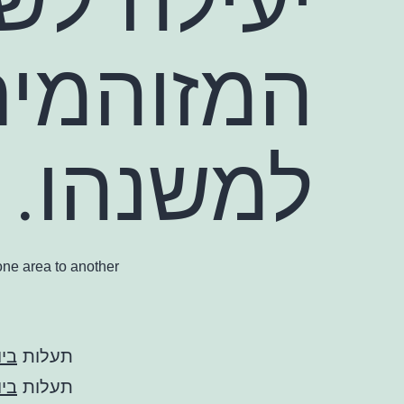
המזוהמים
למשנהו.
one area to another.
תעלות
ביו
תעלות
ביו