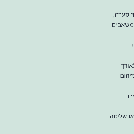
ז סערה,
 משאבים
ת
אורך
יהום
וד
או שליטה