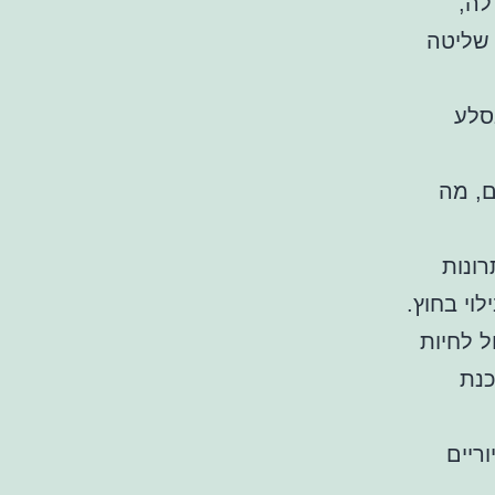
לה,
 שליטה
סלע
ם, מה
ונות
לוי בחוץ.
 לחיות
כנת
ריים