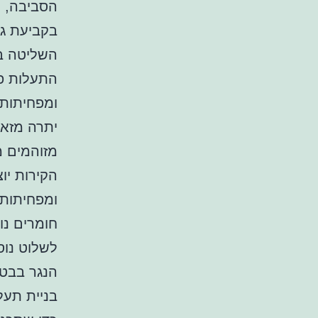
הסביבה, ה
בקביעת ג
השליטה ב
התעלות פו
ומפחיתות 
יתרה מזאת
מזוהמים מ
הקירות יו
ומפחיתות 
חומרים נוס
לשלוט נוס
הנגר בבט
בניית תע