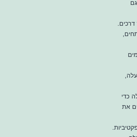
גם
רכים.
חים,
מים
עלה,
ה כדי
ים את
קטיביות.