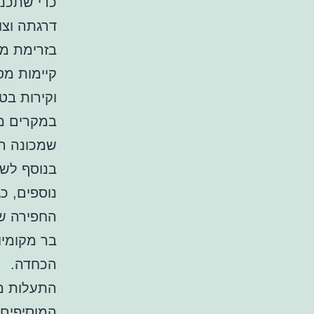
כדי שתכנו
דרגתה וצו
בזרימת מי
קיימות מס
וקירות בט
במקרים מס
שמכונה 
בנוסף לש
נוספים, כג
החפירה שש
בר מקומיו
הכחדה.
התעלות מש
המוסיפים