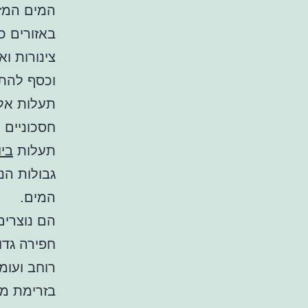
המים המז
באזורים כ
צינורות ו
וכסף להת
תעלות אלו
חסכוניים 
תעלות
ביו
גבולות הנ
המים.
הם נוצרים
חפירה גדו
רוחב ועומ
בזרימת מ